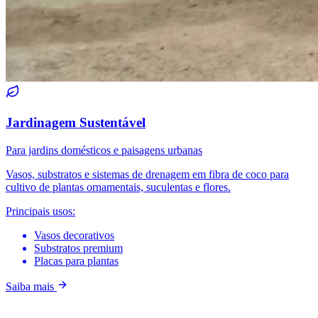
Jardinagem Sustentável
Para jardins domésticos e paisagens urbanas
Vasos, substratos e sistemas de drenagem em fibra de coco para
cultivo de plantas ornamentais, suculentas e flores.
Principais usos:
Vasos decorativos
Substratos premium
Placas para plantas
Saiba mais